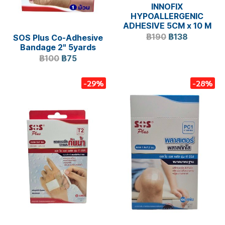
INNOFIX
HYPOALLERGENIC
ADHESIVE 5CM x 10 M
฿190
฿138
SOS Plus Co-Adhesive
Bandage 2" 5yards
฿100
฿75
-29%
-28%