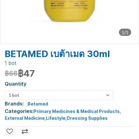
1/1
BETAMED เบต้าเมด 30ml
1 bot
฿47
฿66
Quantity
1 bot
Brands:
ฺBetamed
Categories:
Primary Medicines & Medical Products
,
External Medicine
,
Lifestyle
,
Dressing Supplies