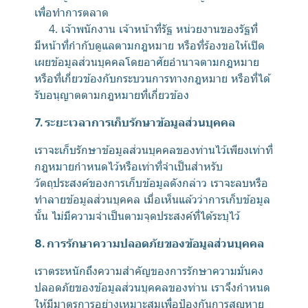
เพื่อทำการตลาด
4. เจ้าพนักงาน เจ้าหน้าที่รัฐ หน่วยงานของรัฐที่
มีหน้าที่กำกับดูแลตามกฎหมาย หรือที่ร้องขอให้เปิด
เผยข้อมูลส่วนบุคคลโดยอาศัยอำนาจตามกฎหมาย
หรือที่เกี่ยวข้องกับกระบวนการทางกฎหมาย หรือที่ได้
รับอนุญาตตามกฎหมายที่เกี่ยวข้อง
7. ระยะเวลาการเก็บรักษาข้อมูลส่วนบุคคล
เราจะเก็บรักษาข้อมูลส่วนบุคคลของท่านไว้เพียงเท่าที่
กฎหมายกำหนดไว้หรือเท่าที่จำเป็นสำหรับ
วัตถุประสงค์ของการเก็บข้อมูลดังกล่าว เราจะลบหรือ
ทำลายข้อมูลส่วนบุคคล เมื่อเห็นแล้วว่าการเก็บข้อมูล
นั้น ไม่มีความจำเป็นตามจุดประสงค์ที่ได้ระบุไว้
8. การรักษาความปลอดภัยของข้อมูลส่วนบุคคล
เราตระหนักถึงความสำคัญของการรักษาความมั่นคง
ปลอดภัยของข้อมูลส่วนบุคคลของท่าน เราจึงกำหนด
ให้มีมาตรการอย่างเหมาะสมเพื่อป้องกันการสูญหาย