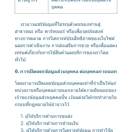
บุคคล
เราอาจแชร์ข้อมูลที่ไม่ระบุตัวตนของท่านสู่
สาธารณะ หรือ พาร์ทเนอร์ หรือเพื่อจุดประสงค์
ทางการตลาด การวิเคราะห์ประสิทธิภาพของเว็บไซต์
และการดำเนินงาน การส่งเสริมการขาย หรือเพื่อแสดง
เทรนด์เกี่ยวกับการใช้สินค้าและบริการของเราโดย
ทั่วไป
6. การเปิดเผยข้อมูลส่วนบุคคล ต่อบุคคลภายนอก
โดยเราอาจเปิดเผยข้อมูลส่วนบุคคลเท่าที่จำเป็นให้แก่
หน่วยงานหรือบุคคลภายนอกภายใต้ความยินยอมของ
เจ้าของข้อมูลส่วนบุคคลนั้น เว้นแต่จะได้กระทำภายใน
กรอบที่กฎหมายให้อำนาจไว้
1. ผู้ให้บริการด้านการขนส่ง
2. ผู้ให้บริการด้านการชำระเงิน
3. ผู้ให้บริการด้านการวิเคราะห์ข้อมูล การทำวิจัย