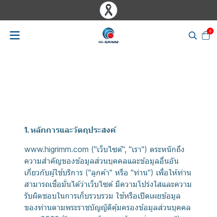
0
Privacy Policy
1. หลักการและวัตถุประสงค์
www.higrimm.com ("เว็บไซต์", "เรา") ตระหนักถึง
ความสำคัญของข้อมูลส่วนบุคคลและข้อมูลอื่นอัน
เกี่ยวกับผู้ใช้บริการ ("ลูกค้า" หรือ "ท่าน") เพื่อให้ท่าน
สามารถเชื่อมั่นได้ว่าเว็บไซต์ มีความโปร่งใสและความ
รับผิดชอบในการเก็บรวบรวม ใช้หรือเปิดเผยข้อมูล
ของท่านตามพระราชบัญญัติคุ้มครองข้อมูลส่วนบุคคล