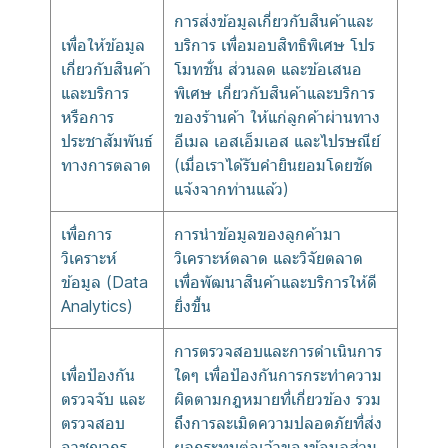
การส่งข้อมูลเกี่ยวกับสินค้าและ
เพื่อให้ข้อมูล
บริการ เพื่อมอบสิทธิพิเศษ โปร
เกี่ยวกับสินค้า
โมทชั่น ส่วนลด และข้อเสนอ
และบริการ
พิเศษ เกี่ยวกับสินค้าและบริการ
หรือการ
ของร้านค้า ให้แก่ลูกค้าผ่านทาง
ประชาสัมพันธ์
อีเมล เอสเอ็มเอส และไปรษณีย์
ทางการตลาด
(เมื่อเราได้รับคำยินยอมโดยชัด
แจ้งจากท่านแล้ว)
เพื่อการ
การนำข้อมูลของลูกค้ามา
วิเคราะห์
วิเคราะห์ตลาด และวิจัยตลาด
ข้อมูล (Data
เพื่อพัฒนาสินค้าและบริการให้ดี
Analytics)
ยิ่งขึ้น
การตรวจสอบและการดำเนินการ
เพื่อป้องกัน
ใดๆ เพื่อป้องกันการกระทำความ
ตรวจจับ และ
ผิดตามกฎหมายที่เกี่ยวข้อง รวม
ตรวจสอบ
ถึงการละเมิดความปลอดภัยที่ส่ง
อาชญากร
ผลกระทบต่อเจ้าของข้อมูลส่วน