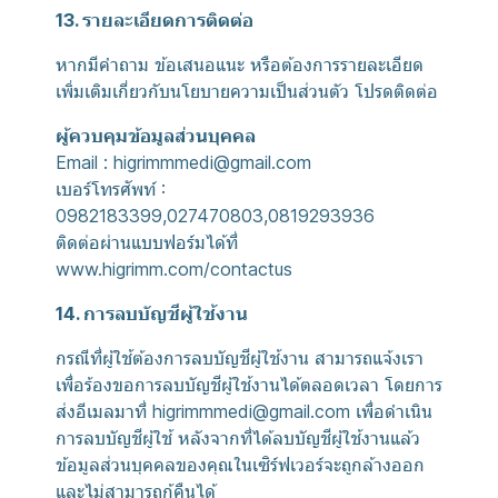
13. รายละเอียดการติดต่อ
หากมีคำถาม ข้อเสนอแนะ หรือต้องการรายละเอียด
เพิ่มเติมเกี่ยวกับนโยบายความเป็นส่วนตัว โปรดติดต่อ
ผู้ควบคุมข้อมูลส่วนบุคคล
Email : higrimmmedi@gmail.com
เบอร์โทรศัพท์ :
0982183399,027470803,0819293936
ติดต่อผ่านแบบฟอร์มได้ที่
www.higrimm.com/contactus
14. การลบบัญชีผู้ใช้งาน
กรณีที่ผู้ใช้ต้องการลบบัญชีผู้ใช้งาน สามารถแจ้งเรา
เพื่อร้องขอการลบบัญชีผู้ใช้งานได้ตลอดเวลา โดยการ
ส่งอีเมลมาที่ higrimmmedi@gmail.com เพื่อดำเนิน
การลบบัญชีผู้ใช้ หลังจากที่ได้ลบบัญชีผู้ใช้งานแล้ว
ข้อมูลส่วนบุคคลของคุณในเซิร์ฟเวอร์จะถูกล้างออก
และไม่สามารถกู้คืนได้