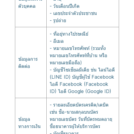
ตัวบุคคล
- วันเดือนปีเกิด
- เลขประจำตัวประชาชน
- รูปถ่าย
- ที่อยู่ทางไปรษณีย์
- อีเมล
- หมายเลขโทรศัพท์ (รวมทั้ง
หมายเลขโทรศัพท์ที่บ้าน หรือ
ข้อมูลการ
หมายเลขมือถือ)
ติดต่อ
- บัญชีโซเชียลมีเดีย ช่น ไลน์ไอดี
(LINE ID) บัญชีผู้ใช้ Facebook
ไอดี Facebook (Facebook
ID) ไอดี Google (Google ID)
- รายละเอียดบัตรเครดิต/เดบิต
เช่น ชื่อ-นามสกุลบนบัตร
ข้อมูล
หมายเลขบัตร วันที่บัตรหมดอายุ
ทางการเงิน
ชื่อธนาคารผู้ให้บริการบัตร
- บัญชีธนาคาร