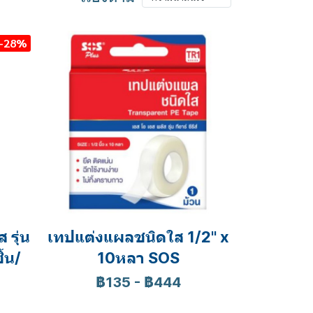
-28%
รุุ่น
เทปแต่งแผลชนิดใส 1/2" x
้น/
10หลา SOS
฿135
-
฿444