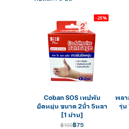
-25%
Coban SOS เทปพัน
พลาส
ยืดหยุ่น ขนาด 2นิ้ว 5หลา
รุ่
[1 ม้วน]
฿75
฿100