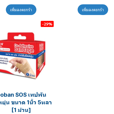
เพิ่มลงตะกร้า
เพิ่มลงตะกร้า
-29%
oban SOS เทปพัน
หยุ่น ขนาด 1นิ้ว 5หลา
[1 ม้วน]