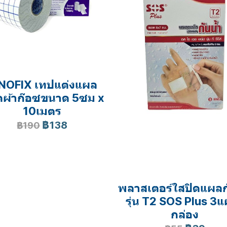
NOFIX เทปแต่งแผล
ดผ้าก๊อซขนาด 5ซม x
10เมตร
฿138
฿190
พลาสเตอร์ใสปิดแผลก
รุ่น T2 SOS Plus 3แ
กล่อง