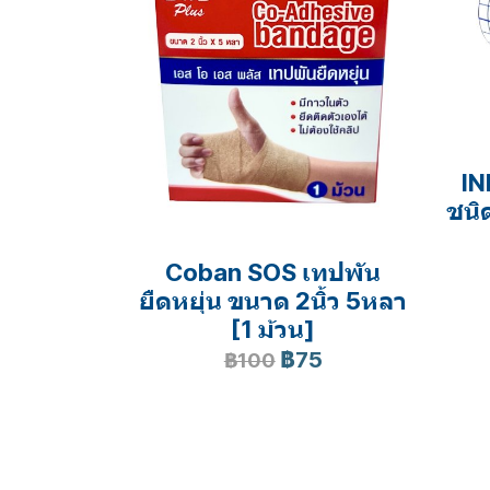
IN
ชนิ
Coban SOS เทปพัน
ยืดหยุ่น ขนาด 2นิ้ว 5หลา
[1 ม้วน]
฿75
฿100