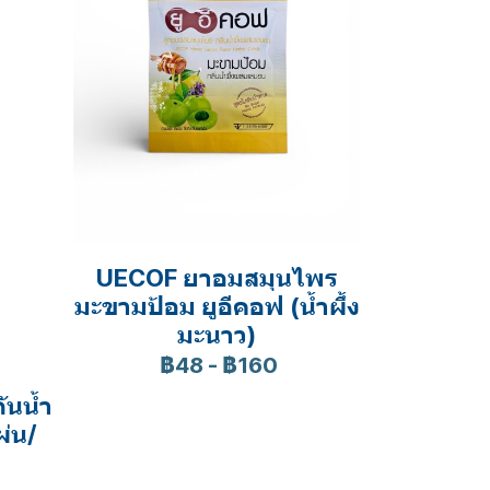
UECOF ยาอมสมุนไพร
มะขามป้อม ยูอีคอฟ (น้ำผึ้ง
มะนาว)
฿48
-
฿160
ันน้ำ
ผ่น/