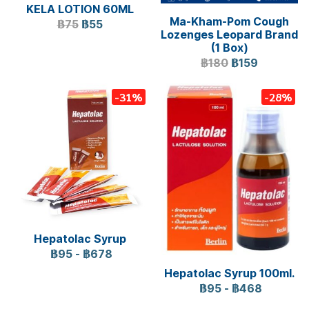
KELA LOTION 60ML
Ma-Kham-Pom Cough
฿75
฿55
Lozenges Leopard Brand
(1 Box)
฿180
฿159
-31%
-28%
Hepatolac Syrup
฿95
-
฿678
Hepatolac Syrup 100ml.
฿95
-
฿468