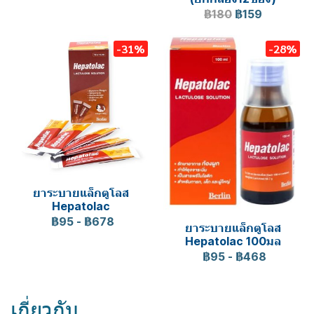
฿180
฿159
-31%
-28%
ยาระบายแล็กตูโลส
Hepatolac
฿95
-
฿678
ยาระบายแล็กตูโลส
Hepatolac 100มล
฿95
-
฿468
เกี่ยวกับ