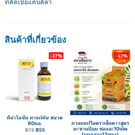
ที่ติดเชื้อแคนดิดา
ketoconazole
ครีมทาเชื้อรา
ครีมทาแก้คัน
พิพ คีโต
สินค้าที่เกี่ยวข้อง
-27%
-12%
คีล่าโลชั่น ทาแก้คัน ขนาด
ยาอมแก้ไอตราเสือดาวสูตร
60มล.
มะขามป้อม ซองละ10เม็ด
฿75
฿55
(ยกกล่อง12ซอง)