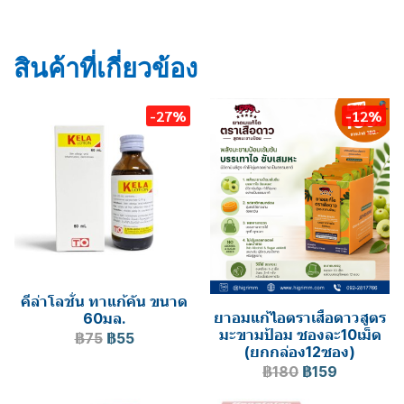
Counterpain cool
เคาน์เตอร์เพน
เจล
เคาน์เตอร์เพน เจล
ยานวด
สินค้าที่เกี่ยวข้อง
-27%
-12%
คีล่าโลชั่น ทาแก้คัน ขนาด
ยาอมแก้ไอตราเสือดาวสูตร
60มล.
มะขามป้อม ซองละ10เม็ด
฿75
฿55
(ยกกล่อง12ซอง)
฿180
฿159