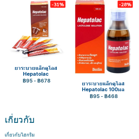
-31%
-28%
ยาระบายแล็กตูโลส
Hepatolac
฿95
-
฿678
ยาระบายแล็กตูโลส
Hepatolac 100มล
฿95
-
฿468
เกี่ยวกับ
เกี่ยวกับไฮกริม