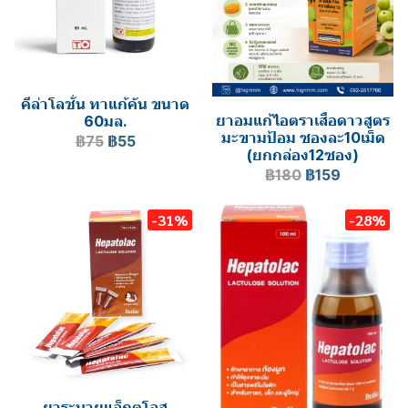
คีล่าโลชั่น ทาแก้คัน ขนาด
ยาอมแก้ไอตราเสือดาวสูตร
60มล.
มะขามป้อม ซองละ10เม็ด
฿75
฿55
(ยกกล่อง12ซอง)
฿180
฿159
-31%
-28%
ยาระบายแล็กตูโลส