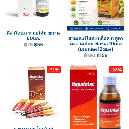
คีล่าโลชั่น ทาแก้คัน ขนาด
ยาอมแก้ไอตราเสือดาวสูตร
60มล.
มะขามป้อม ซองละ10เม็ด
฿75
฿55
(ยกกล่อง12ซอง)
฿180
฿159
-31%
-28%
ยาระบายแล็กตูโลส