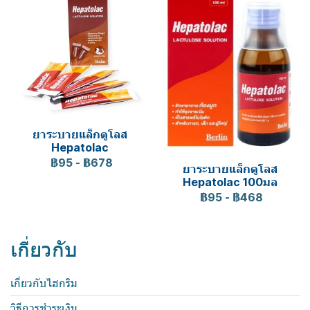
ยาระบายแล็กตูโลส
Hepatolac
฿95
-
฿678
ยาระบายแล็กตูโลส
Hepatolac 100มล
฿95
-
฿468
เกี่ยวกับ
เกี่ยวกับไฮกริม
วิธีการชำระเงิน