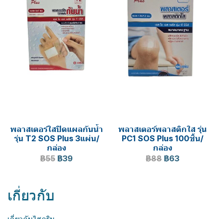
พลาสเตอร์ใสปิดแผลกันน้ำ
พลาสเตอร์พลาสติกใส รุุ่น
รุ่น T2 SOS Plus 3แผ่น/
PC1 SOS Plus 100ชิ้น/
กล่อง
กล่อง
฿55
฿39
฿88
฿63
เกี่ยวกับ