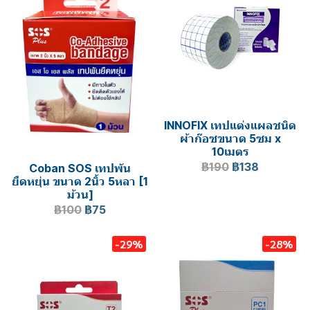
INNOFIX เทปแต่งแผลชนิด
ผ้าก๊อซขนาด 5ซม x
10เมตร
฿190
฿138
Coban SOS เทปพัน
ยืดหยุ่น ขนาด 2นิ้ว 5หลา [1
ม้วน]
฿100
฿75
-29%
-28%