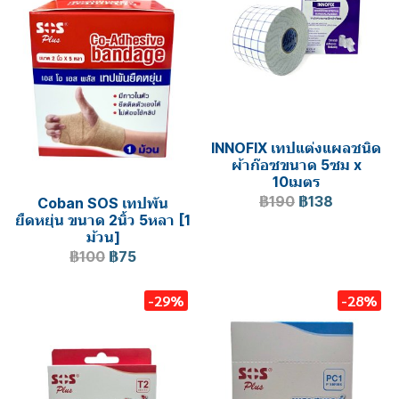
INNOFIX เทปแต่งแผลชนิด
ผ้าก๊อซขนาด 5ซม x
10เมตร
฿190
฿138
Coban SOS เทปพัน
ยืดหยุ่น ขนาด 2นิ้ว 5หลา [1
ม้วน]
฿100
฿75
-29%
-28%