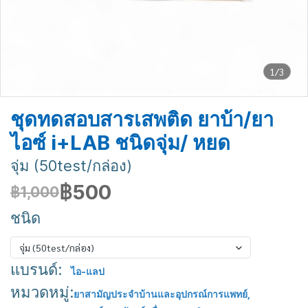
1/3
ชุดทดสอบสารเสพติด ยาบ้า/ยา
ไอซ์ i+LAB ชนิดจุ่ม/ หยด
จุ่ม (50test/กล่อง)
฿500
฿1,000
ชนิด
จุ่ม (50test/กล่อง)
แบรนด์:
ไอ-แลป
หมวดหมู่:
ยาสามัญประจำบ้านและอุปกรณ์การแพทย์
,