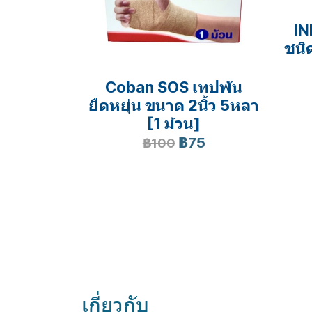
IN
ชนิ
Coban SOS เทปพัน
ยืดหยุ่น ขนาด 2นิ้ว 5หลา
[1 ม้วน]
฿75
฿100
เกี่ยวกับ