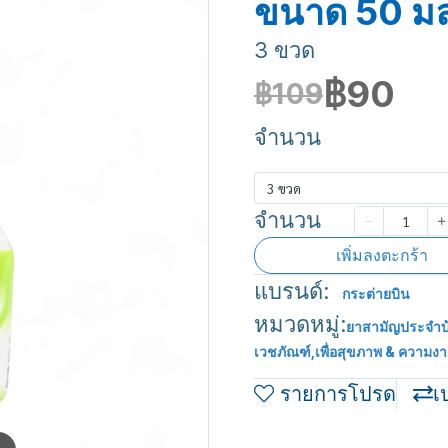
ขนาด 50 มล
3 ขวด
฿90
฿109
จำนวน
3 ขวด
จำนวน
เพิ่มลงตะกร้า
แบรนด์:
กระต่ายบิน
หมวดหมู่:
ยาสามัญประจำบ
เวชภัณฑ์
,
เพื่อสุขภาพ & ความง
รายการโปรด
เ