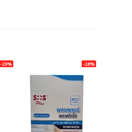
-29%
-28%