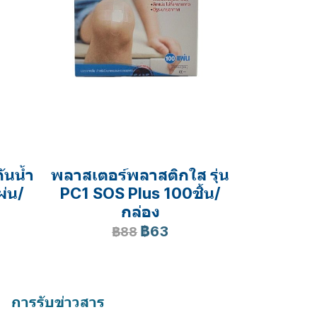
ันน้ำ
พลาสเตอร์พลาสติกใส รุุ่น
ผ่น/
PC1 SOS Plus 100ชิ้น/
กล่อง
฿63
฿88
การรับข่าวสาร