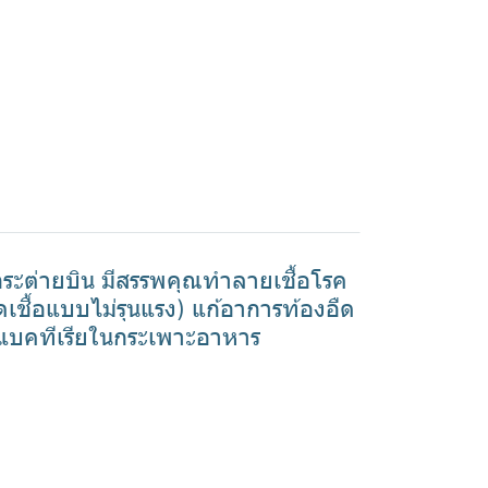
กระต่ายบิน มีสรรพคุณทำลายเชื้อโรค
เชื้อแบบไม่รุนแรง) แก้อาการท้องอืด
้อแบคทีเรียในกระเพาะอาหาร