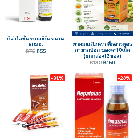
คีล่าโลชั่น ทาแก้คัน ขนาด
ยาอมแก้ไอตราเสือดาวสูตร
60มล.
มะขามป้อม ซองละ10เม็ด
฿75
฿55
(ยกกล่อง12ซอง)
฿180
฿159
-31%
-28%