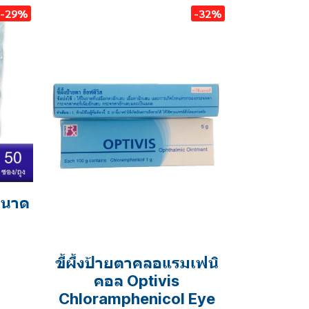
-29%
-32%
ขนาด
ขี้ผึ้งป้ายตาคลอแรมเฟนิ
คอล Optivis
Chloramphenicol Eye