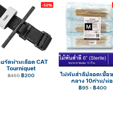
-56%
ยรัดห้ามเลือด CAT
Tourniquet
ไม้พันสำลีปลอดเชื้อ
฿200
฿450
กลาง 10ก้าน/ห่อ
฿95
-
฿400