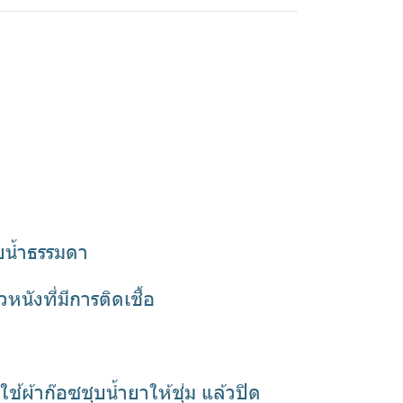
ยน้ำธรรมดา
นังที่มีการติดเชื้อ
ผ้าก๊อซชุบน้ำยาให้ชุ่ม แล้วปิด