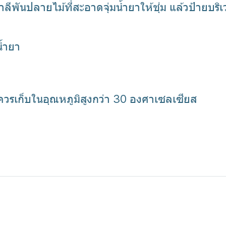
พันปลายไม้ที่สะอาดจุ่มน้ำยาให้ชุ่ม แล้วป้ายบริ
น้ำยา
ม่ควรเก็บในอุณหภูมิสูงกว่า 30 องศาเซลเซียส