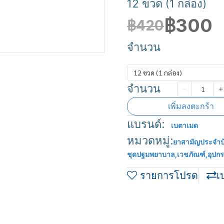
12 ขวด (1 กล่อง)
฿300
฿420
จำนวน
12 ขวด (1 กล่อง)
จำนวน
เพิ่มลงตะกร้า
แบรนด์:
เบตาเมด
หมวดหมู่:
ยาสามัญประจำบ
ชุดปฐมพยาบาล
,
เวชภัณฑ์
,
อุปก
รายการโปรด
เ