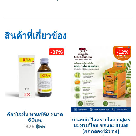
ENO
ยาลดกรด
อีโน
สินค้าที่เกี่ยวข้อง
-27%
-12%
คีล่าโลชั่น ทาแก้คัน ขนาด
ยาอมแก้ไอตราเสือดาวสูตร
60มล.
มะขามป้อม ซองละ10เม็ด
฿75
฿55
(ยกกล่อง12ซอง)