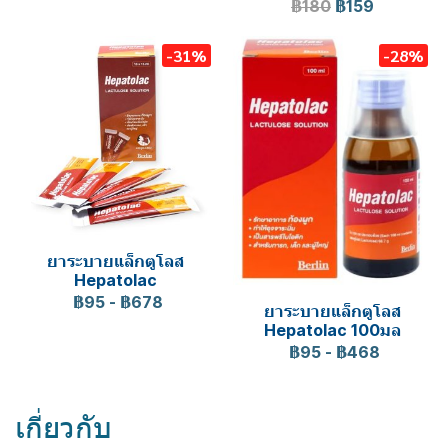
฿180
฿159
-31%
-28%
ยาระบายแล็กตูโลส
Hepatolac
฿95
-
฿678
ยาระบายแล็กตูโลส
Hepatolac 100มล
฿95
-
฿468
เกี่ยวกับ