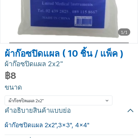
1/1
ผ้าก๊อซปิดแผล ( 10 ชิ้น / แพ็ค )
ผ้าก๊อซปิดแผล 2x2"
฿8
ขนาด
ผ้าก๊อซปิดแผล 2x2"
คำอธิบายสินค้าแบบย่อ
ผ้าก๊อซปิดแผล 2x2",3x3", 4x4"