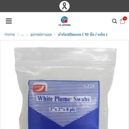
0
Home
...
อุปกรณ์ทำแผล
ผ้าก๊อซปิดแผล ( 10 ชิ้น / แพ็ค )