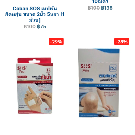
10เมตร
฿190
฿138
Coban SOS เทปพัน
ยืดหยุ่น ขนาด 2นิ้ว 5หลา [1
ม้วน]
฿100
฿75
-29%
-28%