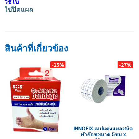
วิธีใช้
ใช้ปิดแผล
ก๊อซแผ่น
ผ้าก๊อซปิดแผล
สินค้าที่เกี่ยวข้อง
-25%
-27%
INNOFIX เทปแต่งแผลชนิด
ผ้าก๊อซขนาด 5ซม x