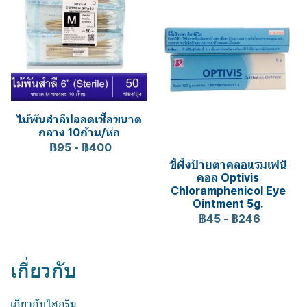
ไม้พันสำลีปลอดเชื้อขนาด
กลาง 10ก้าน/ห่อ
฿95
-
฿400
ขี้ผึ้งป้ายตาคลอแรมเฟนิ
คอล Optivis
Chloramphenicol Eye
Ointment 5g.
฿45
-
฿246
เกี่ยวกับ
เกี่ยวกับไฮกริม