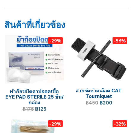
FIRST AID KIT
ชุดปฐมพยาบาล
งานทำสวน
สินค้าที่เกี่ยวข้อง
-29%
-56%
สายรัดห้ามเลือด CAT
ผ้าก๊อซปิดตาปลอดเชื้อ
Tourniquet
EYE PAD STERILE 25 ชิ้น/
กล่อง
฿450
฿200
฿175
฿125
-29%
-32%